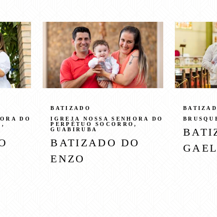
BATIZADO
BATIZA
HORA DO
IGREJA NOSSA SENHORA DO
BRUSQUE
,
PERPÉTUO SOCORRO,
BATI
GUABIRUBA
O
BATIZADO DO
GAE
ENZO