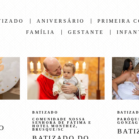
TIZADO
ANIVERSÁRIO
PRIMEIRA 
FAMÍLIA
GESTANTE
INFAN
BATIZADO
BATIZA
COMUNIDADE NOSSA
PARÓQU
SENHORA DE FÁTIMA E
GONZAG
O
HOTEL MONTHEZ,
BATI
BRUSQUE/SC
BATIZADO DO