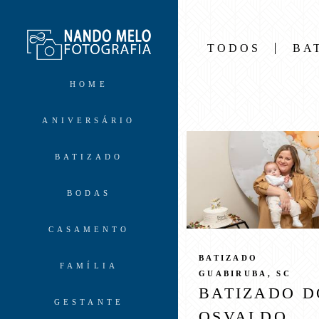
TODOS
BA
HOME
ANIVERSÁRIO
BATIZADO
BODAS
CASAMENTO
BATIZADO
FAMÍLIA
GUABIRUBA, SC
BATIZADO D
GESTANTE
OSVALDO