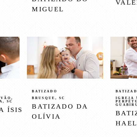
VALE
MIGUEL
BATIZADO
BATIZA
ÓVÃO,
BRUSQUE, SC
IGREJA
A, SC
PERPÉT
BATIZADO DA
GUABIR
 ÍSIS
BATI
OLÍVIA
HAE