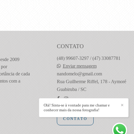
CONTATO
(48) 99607-3297 / (47) 33087781
Desde 2009
Enviar mensagem
 por
ortância de cada
nandomelo@gmail.com
ntos com a
Rua Guilherme Riffel, 178 - Aymoré
Guabiruba / SC
Olá! Sinta-se à vontade para me chamar e
✕
conhecer mais da nossa fotografia!
CONTATO