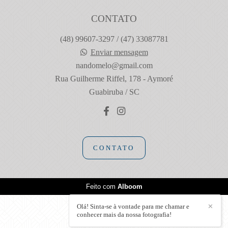
CONTATO
(48) 99607-3297 / (47) 33087781
Enviar mensagem
nandomelo@gmail.com
Rua Guilherme Riffel, 178 - Aymoré
Guabiruba / SC
CONTATO
Feito com
Alboom
Olá! Sinta-se à vontade para me chamar e
✕
conhecer mais da nossa fotografia!