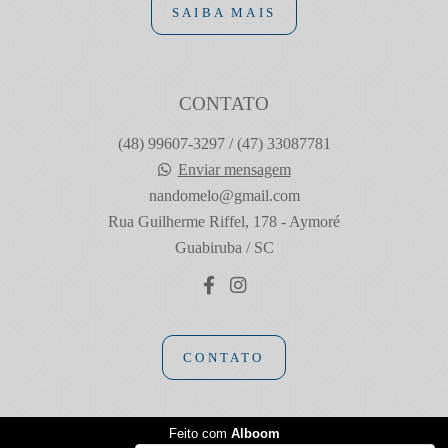
SAIBA MAIS
CONTATO
(48) 99607-3297 / (47) 33087781
Enviar mensagem
nandomelo@gmail.com
Rua Guilherme Riffel, 178 - Aymoré
Guabiruba / SC
CONTATO
Feito com
Alboom