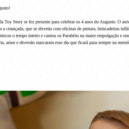
gusto!
 Toy Story se fez presente para celebrar os 4 anos do Augusto. O aniver
criançada, que se divertia com oficinas de pintura, brincadeiras inflá
rincou o tempo inteiro e cantou os Parabéns na maior empolgação e ene
ria, amor e diversão marcaram esse dia que ficará para sempre na memó
ersário criança
festa infantil
celebrando
4 anos
alegr
guabiruba
brusque