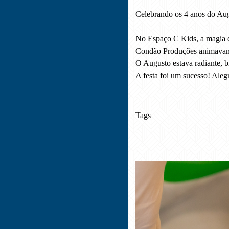
Celebrando os 4 anos do Au
No Espaço C Kids, a magia da
Condão Produções animavam a 
O Augusto estava radiante, b
A festa foi um sucesso! Aleg
Tags
aniversário 4 anos
aniv
fotógrafo festa infantil