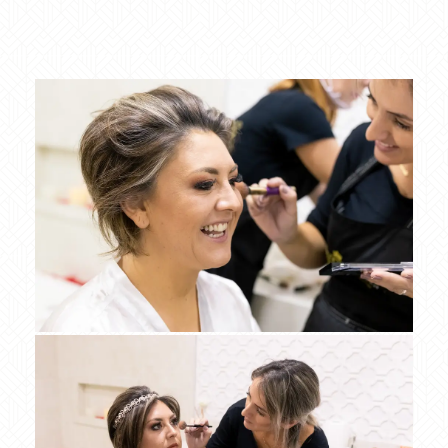
casamento
praia
casa d'praia
bombinhas
porto belo
restaurante
making of