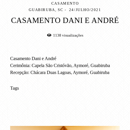
CASAMENTO
GUABIRUBA, SC
24/JULHO/2021
CASAMENTO DANI E ANDRÉ
1138
visualizações
Casamento Dani e André
Cerimônia: Capela São Cristóvão, Aymoré, Guabiruba
Recepção: Chácara Duas Lagoas, Aymoré, Guabiruba
Tags
casamento
igreja
capela
são cristóvão
aymoré
guabiruba
Chacara Duas Lagoas
noiva
noivo
vestido