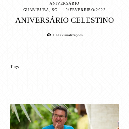
ANIVERSÁRIO
GUABIRUBA, SC
19/FEVEREIRO/2022
ANIVERSÁRIO CELESTINO
1093
visualizações
Tags
aniversario
adulto
são pedro
guabiruba
brusque
aniversario guabiruba
aniversario brusque