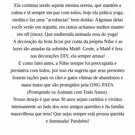
Ela continua sendo aquela menina serena, que mantém a
calma e tá sempre em paz com todos, hoje ela prática yoga,
medita e faz uma "acrobacias" bem doidas. Algumas delas
vocês verão em seguida, em outras achamos melhor manter
em off (risos). Que mulherada animada essa do yoga!
A decoração da festa ficou por conta da própria Nilse e as
luzes tão amadas da sobrinha Maitê. Gente, a Maitê é fera
nas decorações DIY, ela sempre arrasa!
E como falei antes, a Nilse sempre foi preocupada e
prestativa com todos, por isso ela sugeriu que seus presentes
fossem rações para os cães e gatos vítimas de abandonos e
maus tratos que são protegidos pela ONG PATA
(Protegendo os Animais com Todo Amor).
Nosso desejo é que seus 30 anos sejam curtidos e vividos
intensamente ao lado dos seus amigos queridos e da família
maravilhosa que tens! Que sejas sempre está pessoa querida
e iluminada! Parabéns!